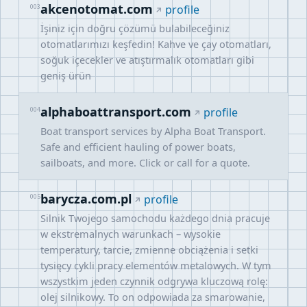
akcenotomat.com
003
profile
İşiniz için doğru çözümü bulabileceğiniz
otomatlarımızı keşfedin! Kahve ve çay otomatları,
soğuk içecekler ve atıştırmalık otomatları gibi
geniş ürün
alphaboattransport.com
004
profile
Boat transport services by Alpha Boat Transport.
Safe and efficient hauling of power boats,
sailboats, and more. Click or call for a quote.
barycza.com.pl
005
profile
Silnik Twojego samochodu każdego dnia pracuje
w ekstremalnych warunkach – wysokie
temperatury, tarcie, zmienne obciążenia i setki
tysięcy cykli pracy elementów metalowych. W tym
wszystkim jeden czynnik odgrywa kluczową rolę:
olej silnikowy. To on odpowiada za smarowanie,