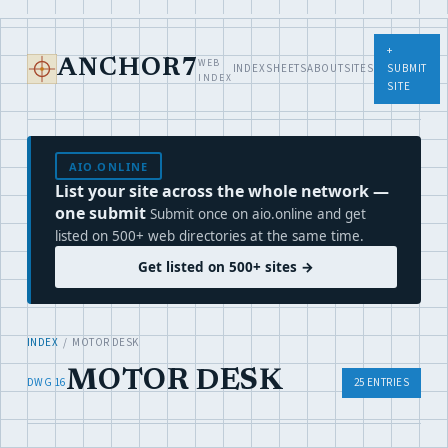
+
WEB
ANCHOR7
INDEX
SHEETS
ABOUT
SITES
SUBMIT
INDEX
SITE
AIO.ONLINE
List your site across the whole network —
one submit
Submit once on aio.online and get
listed on 500+ web directories at the same time.
Get listed on 500+ sites →
INDEX
/ MOTOR DESK
MOTOR DESK
DWG 16
25 ENTRIES