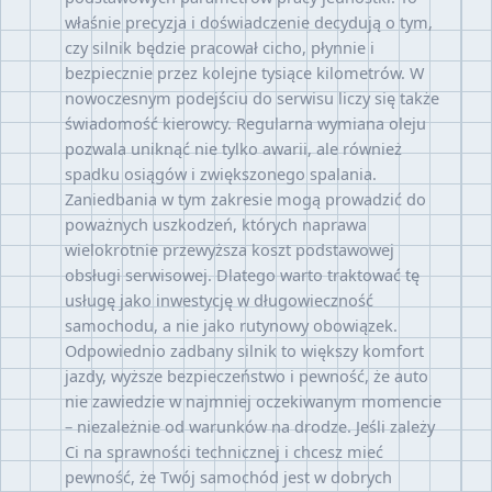
właśnie precyzja i doświadczenie decydują o tym,
czy silnik będzie pracował cicho, płynnie i
bezpiecznie przez kolejne tysiące kilometrów. W
nowoczesnym podejściu do serwisu liczy się także
świadomość kierowcy. Regularna wymiana oleju
pozwala uniknąć nie tylko awarii, ale również
spadku osiągów i zwiększonego spalania.
Zaniedbania w tym zakresie mogą prowadzić do
poważnych uszkodzeń, których naprawa
wielokrotnie przewyższa koszt podstawowej
obsługi serwisowej. Dlatego warto traktować tę
usługę jako inwestycję w długowieczność
samochodu, a nie jako rutynowy obowiązek.
Odpowiednio zadbany silnik to większy komfort
jazdy, wyższe bezpieczeństwo i pewność, że auto
nie zawiedzie w najmniej oczekiwanym momencie
– niezależnie od warunków na drodze. Jeśli zależy
Ci na sprawności technicznej i chcesz mieć
pewność, że Twój samochód jest w dobrych