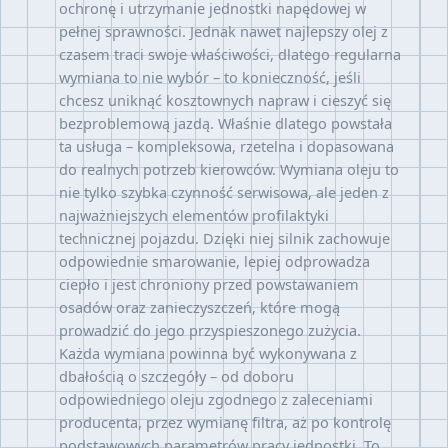
ochronę i utrzymanie jednostki napędowej w
pełnej sprawności. Jednak nawet najlepszy olej z
czasem traci swoje właściwości, dlatego regularna
wymiana to nie wybór – to konieczność, jeśli
chcesz uniknąć kosztownych napraw i cieszyć się
bezproblemową jazdą. Właśnie dlatego powstała
ta usługa – kompleksowa, rzetelna i dopasowana
do realnych potrzeb kierowców. Wymiana oleju to
nie tylko szybka czynność serwisowa, ale jeden z
najważniejszych elementów profilaktyki
technicznej pojazdu. Dzięki niej silnik zachowuje
odpowiednie smarowanie, lepiej odprowadza
ciepło i jest chroniony przed powstawaniem
osadów oraz zanieczyszczeń, które mogą
prowadzić do jego przyspieszonego zużycia.
Każda wymiana powinna być wykonywana z
dbałością o szczegóły – od doboru
odpowiedniego oleju zgodnego z zaleceniami
producenta, przez wymianę filtra, aż po kontrolę
podstawowych parametrów pracy jednostki. To