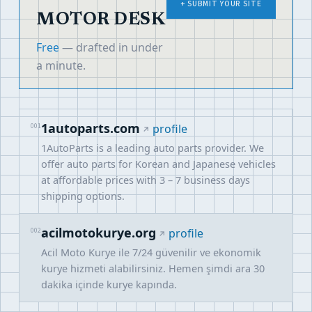
+ SUBMIT YOUR SITE
MOTOR DESK
Free
— drafted in under
a minute.
1autoparts.com
001
profile
1AutoParts is a leading auto parts provider. We
offer auto parts for Korean and Japanese vehicles
at affordable prices with 3 – 7 business days
shipping options.
acilmotokurye.org
002
profile
Acil Moto Kurye ile 7/24 güvenilir ve ekonomik
kurye hizmeti alabilirsiniz. Hemen şimdi ara 30
dakika içinde kurye kapında.