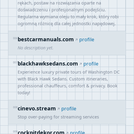
rękach, postaw na rozwiązania oparte na
doświadczeniu i profesjonalnym podejściu.
Regularna wymiana oleju to mały krok, który robi
ogromną różnicę dla całej jednostki napędowej.
bestcarmanuals.com
006
profile
No description yet.
blackhawksedans.com
007
profile
Experience luxury private tours of Washington DC
with Black Hawk Sedans. Custom itineraries,
professional chauffeurs, comfort & privacy. Book
today!
cinevo.stream
008
profile
Stop over-paying for streaming services
cockpitdekor.com
009
profile