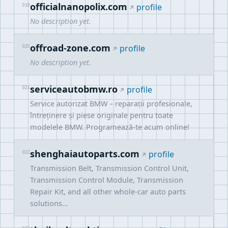
officialnanopolix.com
019
profile
No description yet.
offroad-zone.com
020
profile
No description yet.
serviceautobmw.ro
021
profile
Service autorizat BMW – reparații profesionale,
întreținere și piese originale pentru toate
modelele BMW. Programează-te acum online!
shenghaiautoparts.com
022
profile
Transmission Belt, Transmission Control Unit,
Transmission Control Module, Transmission
Repair Kit, and all other whole-car auto parts
solutions...