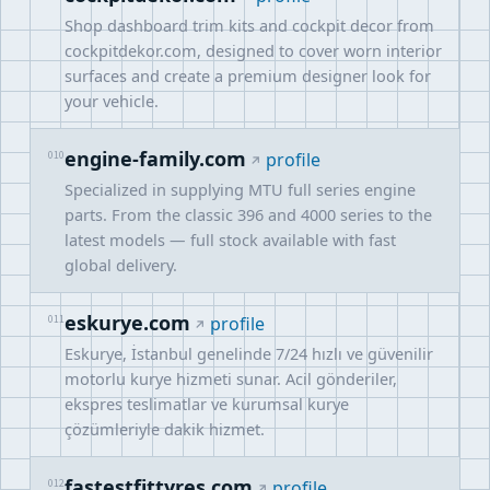
Shop dashboard trim kits and cockpit decor from
cockpitdekor.com, designed to cover worn interior
surfaces and create a premium designer look for
your vehicle.
engine-family.com
010
profile
Specialized in supplying MTU full series engine
parts. From the classic 396 and 4000 series to the
latest models — full stock available with fast
global delivery.
eskurye.com
011
profile
Eskurye, İstanbul genelinde 7/24 hızlı ve güvenilir
motorlu kurye hizmeti sunar. Acil gönderiler,
ekspres teslimatlar ve kurumsal kurye
çözümleriyle dakik hizmet.
fastestfittyres.com
012
profile