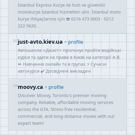
İstanbul Express Kurye ile hızlı ve güvenilir
motokurye İstanbul hizmetleri alın. İstanbul moto
kurye ihtiyaçlarınız için ☎️ 0216 473 0003 - 0212
222 5620.
just-avto.kiev.ua
017
profile
Автошкола ⭐Джаст⭐ пропонує пройти водійські
курси та здати на права в Києві на категорії A-B.
⏩ Навчання онлайн та в групах ⚡ Сучасні
автокурси ✔️ Досвідчені викладачі
moovy.ca
018
profile
Discover Moovy, Toronto's premier moving
company. Reliable, affordable moving services
across the GTA. Stress-free residential,
commercial, and long-distance moves with our
expert team!