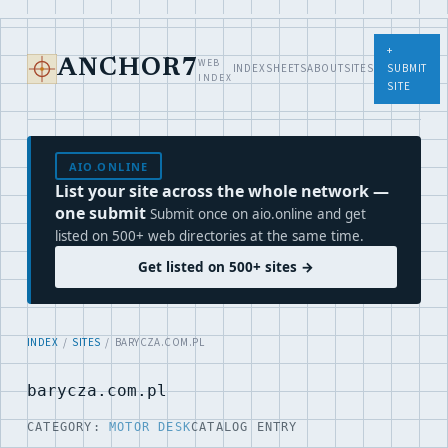
+
WEB
ANCHOR7
INDEX
SHEETS
ABOUT
SITES
SUBMIT
INDEX
SITE
AIO.ONLINE
List your site across the whole network —
one submit
Submit once on aio.online and get
listed on 500+ web directories at the same time.
Get listed on 500+ sites →
INDEX
/
SITES
/ BARYCZA.COM.PL
barycza.com.pl
CATEGORY:
MOTOR DESK
CATALOG ENTRY