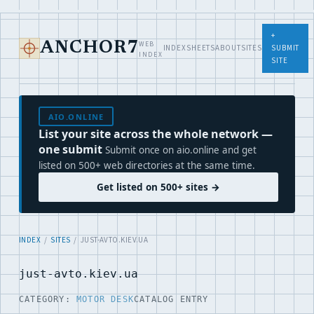
+
WEB
ANCHOR7
INDEX
SHEETS
ABOUT
SITES
SUBMIT
INDEX
SITE
AIO.ONLINE
List your site across the whole network —
one submit
Submit once on aio.online and get
listed on 500+ web directories at the same time.
Get listed on 500+ sites →
INDEX
/
SITES
/ JUST-AVTO.KIEV.UA
just-avto.kiev.ua
CATEGORY:
MOTOR DESK
CATALOG ENTRY