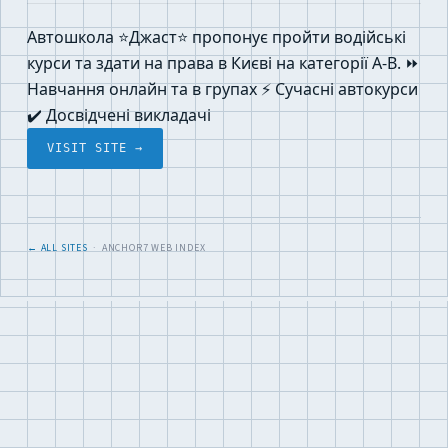
Автошкола ⭐Джаст⭐ пропонує пройти водійські
курси та здати на права в Києві на категорії A-B. ⏩
Навчання онлайн та в групах ⚡ Сучасні автокурси
✔️ Досвідчені викладачі
VISIT SITE →
← ALL SITES
· ANCHOR7 WEB INDEX