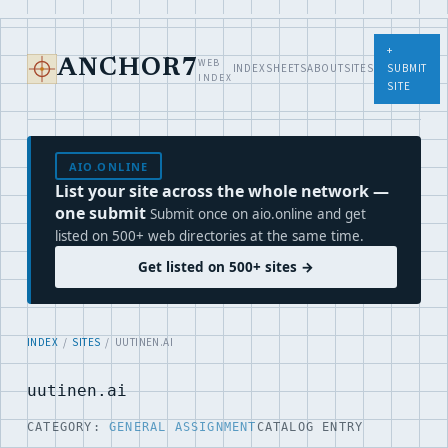
+
WEB
ANCHOR7
INDEX
SHEETS
ABOUT
SITES
SUBMIT
INDEX
SITE
AIO.ONLINE
List your site across the whole network —
one submit
Submit once on aio.online and get
listed on 500+ web directories at the same time.
Get listed on 500+ sites →
INDEX
/
SITES
/ UUTINEN.AI
uutinen.ai
CATEGORY:
GENERAL ASSIGNMENT
CATALOG ENTRY