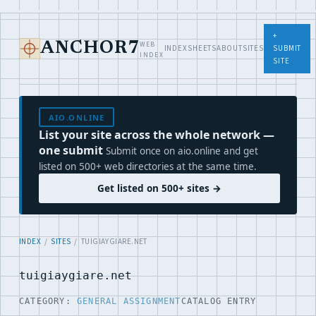
+
WEB
ANCHOR7
INDEX
SHEETS
ABOUT
SITES
SUBMIT
INDEX
SITE
AIO.ONLINE
List your site across the whole network —
one submit
Submit once on aio.online and get
listed on 500+ web directories at the same time.
Get listed on 500+ sites →
INDEX
/
SITES
/ TUIGIAYGIARE.NET
tuigiaygiare.net
CATEGORY:
GENERAL ASSIGNMENT
CATALOG ENTRY