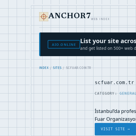
ANCHOR7
WEB INDEX
List your site ac
AIO.ONLINE
and get listed on 500+ web d
INDEX
/
SITES
/ SCFUAR.COM.TR
scfuar.com.tr
CATEGORY:
GENERA
İstanbul’da profe
Fuar Organizasyon 
VISIT SITE →