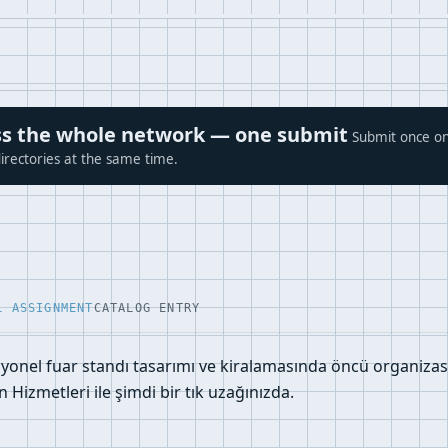
ross the whole network — one submit
Submit once on
irectories at the same time.
L ASSIGNMENT
CATALOG ENTRY
syonel fuar standı tasarımı ve kiralamasında öncü organizasy
Hizmetleri ile şimdi bir tık uzağınızda.