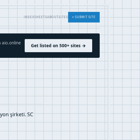
INDEX
SHEETS
ABOUT
SITES
+ SUBMIT SITE
 aio.online
Get listed on 500+ sites →
on şirketi. SC