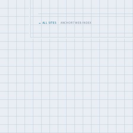
← ALL SITES
· ANCHOR7 WEB INDEX