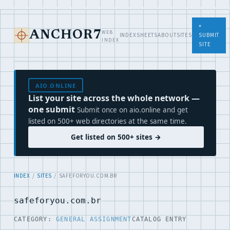
+
WEB
ANCHOR7
INDEX
SHEETS
ABOUT
SITES
SUBMIT
INDEX
SITE
AIO.ONLINE
List your site across the whole network —
one submit
Submit once on aio.online and get
listed on 500+ web directories at the same time.
Get listed on 500+ sites →
INDEX
/
SITES
/ SAFEFORYOU.COM.BR
safeforyou.com.br
CATEGORY:
GENERAL ASSIGNMENT
CATALOG ENTRY