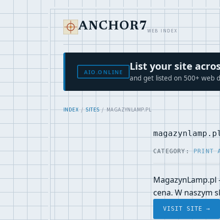
ANCHOR7
WEB INDEX
List your site ac
AIO.ONLINE
and get listed on 500+ web d
INDEX
/
SITES
/ MAGAZYNLAMP.PL
magazynlamp.p
CATEGORY:
PRINT 
MagazynLamp.pl - 
cena. W naszym s
VISIT SITE →