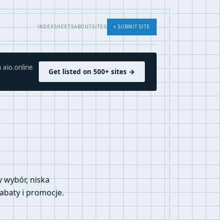
INDEX
SHEETS
ABOUT
SITES
+ SUBMIT SITE
 aio.online
Get listed on 500+ sites →
 wybór, niska
abaty i promocje.