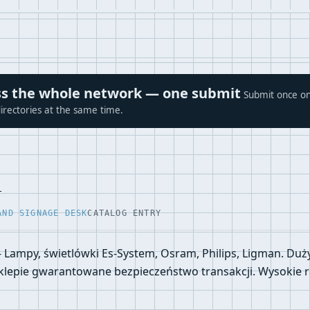
ross the whole network — one submit
Submit once on
irectories at the same time.
l
AND SIGNAGE DESK
CATALOG ENTRY
Lampy, świetlówki Es-System, Osram, Philips, Ligman. Duży
klepie gwarantowane bezpieczeństwo transakcji. Wysokie r