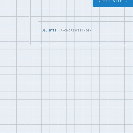
VISIT SITE →
← ALL SITES
· ANCHOR7 WEB INDEX