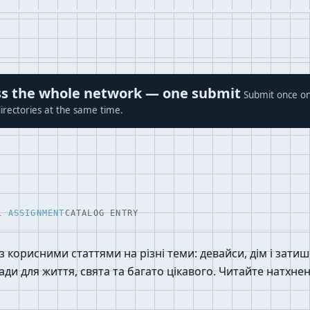
ross the whole network — one submit
Submit once on
irectories at the same time.
L ASSIGNMENT
CATALOG ENTRY
з корисними статтями на різні теми: девайси, дім і затиш
ради для життя, свята та багато цікавого. Читайте натхне