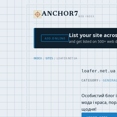
ANCHOR7
WEB INDEX
List your site ac
AIO.ONLINE
and get listed on 500+ web d
INDEX
/
SITES
/ LOAFER.NET.UA
loafer.net.ua
CATEGORY:
GENERA
Особистий блог і
мода і краса, по
щодня!