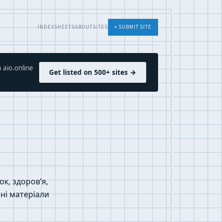
INDEX
SHEETS
ABOUT
SITES
+ SUBMIT SITE
 aio.online
Get listed on 500+ sites →
ок, здоров’я,
нні матеріали