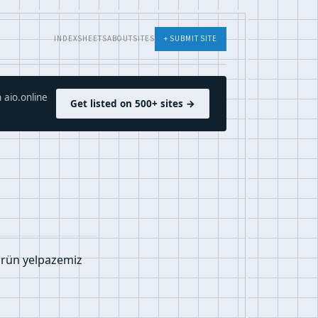
INDEX
SHEETS
ABOUT
SITES
+ SUBMIT SITE
 aio.online
Get listed on 500+ sites →
 ürün yelpazemiz