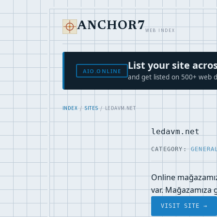
ANCHOR7
WEB INDEX
List your site ac
AIO.ONLINE
and get listed on 500+ web d
INDEX
/
SITES
/ LEDAVM.NET
ledavm.net
CATEGORY:
GENERA
Online mağazamızda
var. Mağazamıza gi
VISIT SITE →