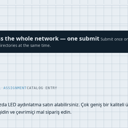
ross the whole network — one submit
Submit once on
irectories at the same time.
L ASSIGNMENT
CATALOG ENTRY
 LED aydınlatma satın alabilirsiniz. Çok geniş bir kaliteli
din ve çevrimiçi mal sipariş edin.