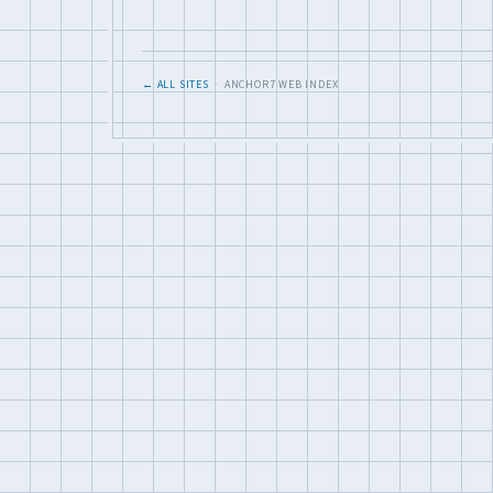
← ALL SITES
· ANCHOR7 WEB INDEX