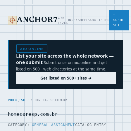
+
WEB
ANCHOR7
INDEX
SHEETS
ABOUT
SITES
SUBMIT
INDEX
SITE
AIO.ONLINE
List your site across the whole network —
one submit
Submit once on aio.online and get
listed on 500+ web directories at the same time.
Get listed on 500+ sites →
INDEX
/
SITES
/ HOMECARESP.COM.BR
homecaresp.com.br
CATEGORY:
GENERAL ASSIGNMENT
CATALOG ENTRY