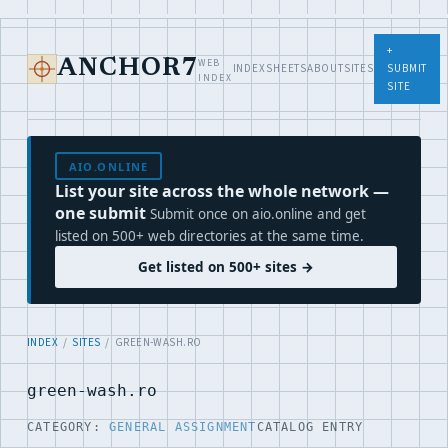
+
WEB
ANCHOR7
INDEX
SHEETS
ABOUT
SITES
SUBMIT
INDEX
SITE
AIO.ONLINE
List your site across the whole network —
one submit
Submit once on aio.online and get
listed on 500+ web directories at the same time.
Get listed on 500+ sites →
INDEX
/
SITES
/ GREEN-WASH.RO
green-wash.ro
CATEGORY:
GENERAL ASSIGNMENT
CATALOG ENTRY