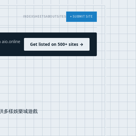
INDEX
SHEETS
ABOUT
SITES
+ SUBMIT SITE
 aio.online
Get listed on 500+ sites →
提供多樣娛樂城遊戲