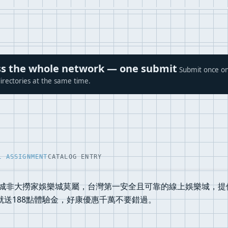
ross the whole network — one submit
Submit once on
irectories at the same time.
L ASSIGNMENT
CATALOG ENTRY
娛樂城非大撈家娛樂城莫屬，台灣第一安全且可靠的線上娛樂城，
就送188點體驗金，好康優惠千萬不要錯過。