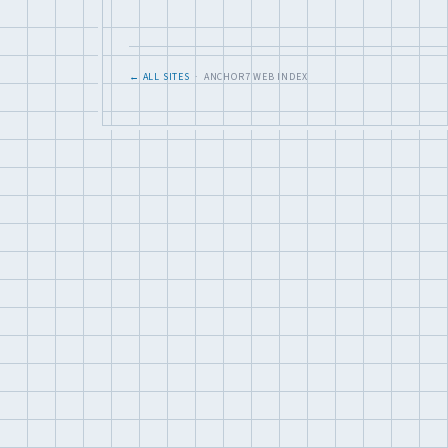
← ALL SITES
· ANCHOR7 WEB INDEX