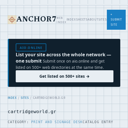
+
WEB
ANCHOR7
INDEX
SHEETS
ABOUT
SITES
SUBMIT
INDEX
SITE
AIO.ONLINE
List your site across the whole network —
one submit
Submit once on aio.online and get
listed on 500+ web directories at the same time.
Get listed on 500+ sites →
INDEX
/
SITES
/ CARTRIDGEWORLD.GR
cartridgeworld.gr
CATEGORY:
PRINT AND SIGNAGE DESK
CATALOG ENTRY