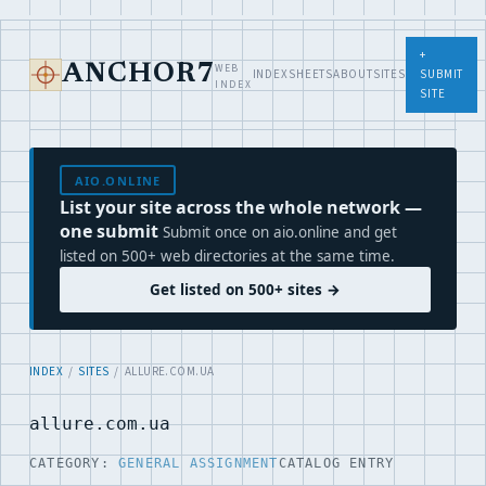
+
WEB
ANCHOR7
INDEX
SHEETS
ABOUT
SITES
SUBMIT
INDEX
SITE
AIO.ONLINE
List your site across the whole network —
one submit
Submit once on aio.online and get
listed on 500+ web directories at the same time.
Get listed on 500+ sites →
INDEX
/
SITES
/ ALLURE.COM.UA
allure.com.ua
CATEGORY:
GENERAL ASSIGNMENT
CATALOG ENTRY