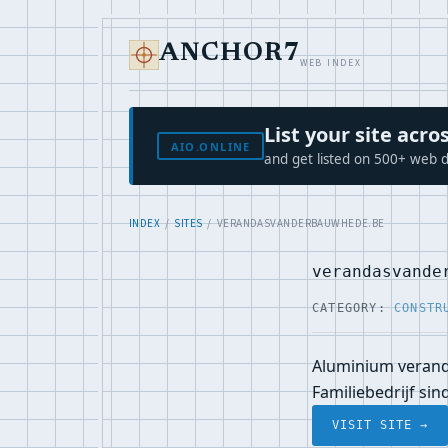
ANCHOR7
WEB INDEX
List your site ac
AIO.ONLINE
and get listed on 500+ web d
INDEX
/
SITES
/ VERANDASVANDERBAUWHEDE.BE
verandasvande
CATEGORY:
CONSTR
Aluminium veranda
Familiebedrijf sind
VISIT SITE →