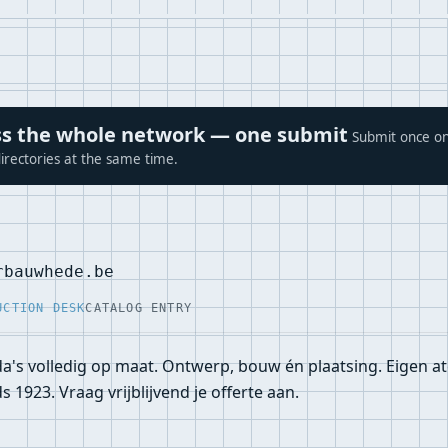
ross the whole network — one submit
Submit once on
irectories at the same time.
rbauwhede.be
UCTION DESK
CATALOG ENTRY
's volledig op maat. Ontwerp, bouw én plaatsing. Eigen at
s 1923. Vraag vrijblijvend je offerte aan.