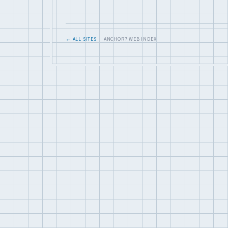
← ALL SITES
· ANCHOR7 WEB INDEX