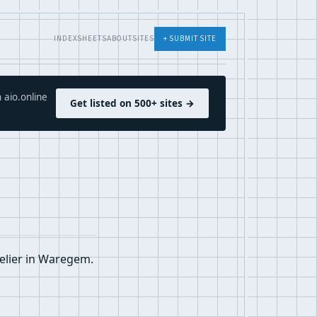
INDEX
SHEETS
ABOUT
SITES
+ SUBMIT SITE
 aio.online
Get listed on 500+ sites →
elier in Waregem.