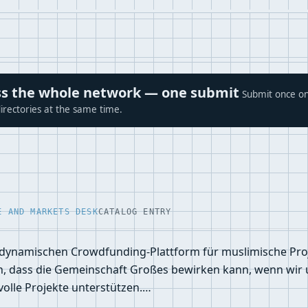
ross the whole network — one submit
Submit once on
irectories at the same time.
E AND MARKETS DESK
CATALOG ENTRY
dynamischen Crowdfunding-Plattform für muslimische Proj
n, dass die Gemeinschaft Großes bewirken kann, wenn wir 
olle Projekte unterstützen.…