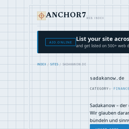
ANCHOR7
WEB INDEX
List your site ac
AIO.ONLINE
and get listed on 500+ web d
INDEX
/
SITES
/ SADAKANOW.DE
sadakanow.de
CATEGORY:
FINANC
Sadakanow – der 
Wir glauben dara
bündeln und sinnv