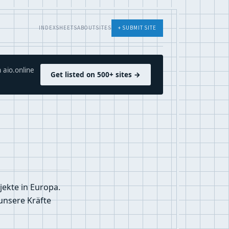
INDEX
SHEETS
ABOUT
SITES
+ SUBMIT SITE
 aio.online
Get listed on 500+ sites →
ekte in Europa.
unsere Kräfte