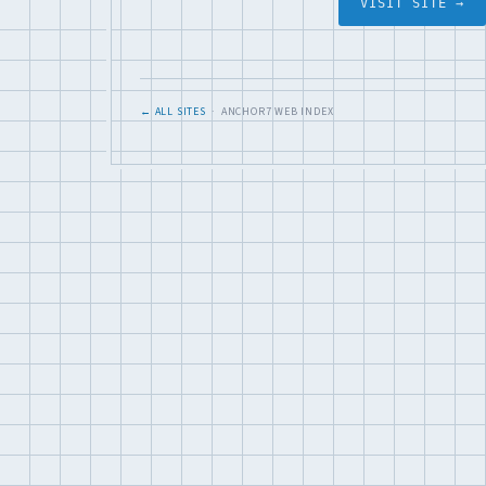
VISIT SITE →
← ALL SITES
· ANCHOR7 WEB INDEX