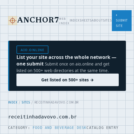
+
WEB
ANCHOR7
INDEX
SHEETS
ABOUT
SITES
SUBMIT
INDEX
SITE
AIO.ONLINE
List your site across the whole network —
one submit
Submit once on aio.online and get
listed on 500+ web directories at the same time.
Get listed on 500+ sites →
INDEX
/
SITES
/ RECEITINHADAVOVO.COM.BR
receitinhadavovo.com.br
CATEGORY:
FOOD AND BEVERAGE DESK
CATALOG ENTRY