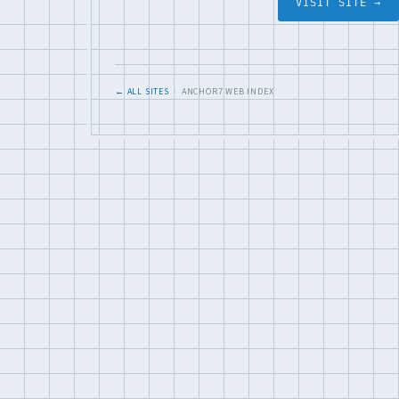
VISIT SITE →
← ALL SITES
· ANCHOR7 WEB INDEX