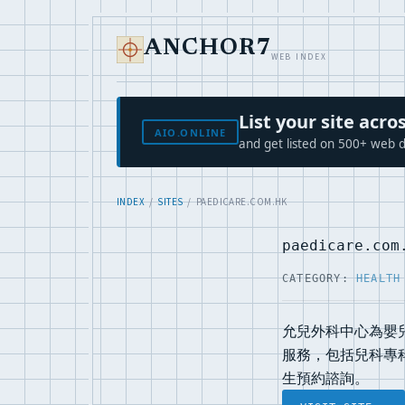
ANCHOR7
WEB INDEX
List your site ac
AIO.ONLINE
and get listed on 500+ web d
INDEX
/
SITES
/ PAEDICARE.COM.HK
paedicare.com
CATEGORY:
HEALTH
允兒外科中心為嬰
服務，包括兒科專
生預約諮詢。