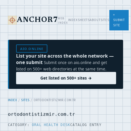
+
WEB
ANCHOR7
INDEX
SHEETS
ABOUT
SITES
SUBMIT
INDEX
SITE
AIO.ONLINE
List your site across the whole network —
one submit
Submit once on aio.online and get
listed on 500+ web directories at the same time.
Get listed on 500+ sites →
INDEX
/
SITES
/ ORTODONTISTIZMIR.COM.TR
ortodontistizmir.com.tr
CATEGORY:
ORAL HEALTH DESK
CATALOG ENTRY