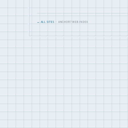
← ALL SITES
· ANCHOR7 WEB INDEX