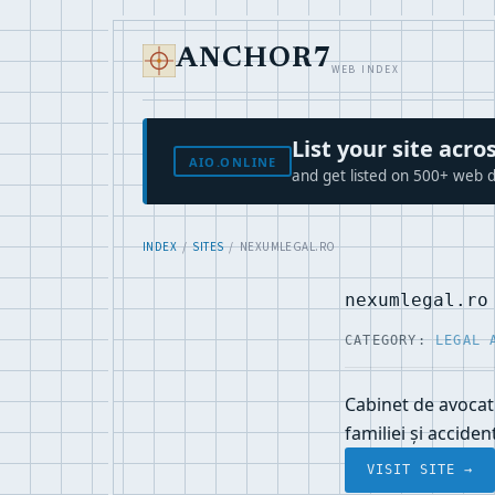
ANCHOR7
WEB INDEX
List your site ac
AIO.ONLINE
and get listed on 500+ web d
INDEX
/
SITES
/ NEXUMLEGAL.RO
nexumlegal.ro
CATEGORY:
LEGAL 
Cabinet de avocatu
familiei și accide
VISIT SITE →