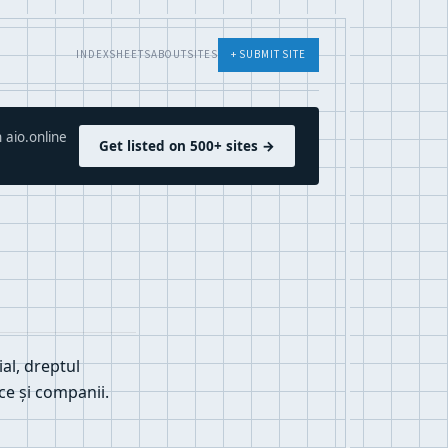
INDEX
SHEETS
ABOUT
SITES
+ SUBMIT SITE
 aio.online
Get listed on 500+ sites →
al, dreptul
ce și companii.