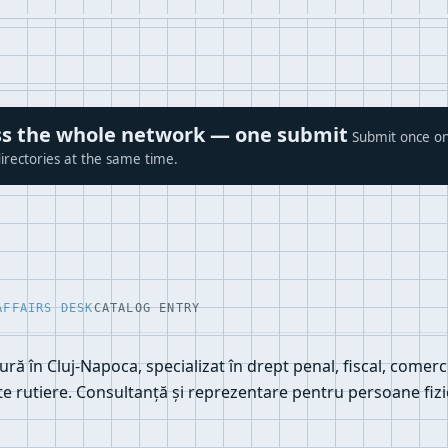
ross the whole network — one submit
Submit once on
irectories at the same time.
AFFAIRS DESK
CATALOG ENTRY
ră în Cluj-Napoca, specializat în drept penal, fiscal, comerci
nte rutiere. Consultanță și reprezentare pentru persoane fizi