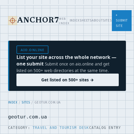
+
WEB
ANCHOR7
INDEX
SHEETS
ABOUT
SITES
SUBMIT
INDEX
SITE
AIO.ONLINE
List your site across the whole network —
one submit
Submit once on aio.online and get
listed on 500+ web directories at the same time.
Get listed on 500+ sites →
INDEX
/
SITES
/ GEOTUR.COM.UA
geotur.com.ua
CATEGORY:
TRAVEL AND TOURISM DESK
CATALOG ENTRY