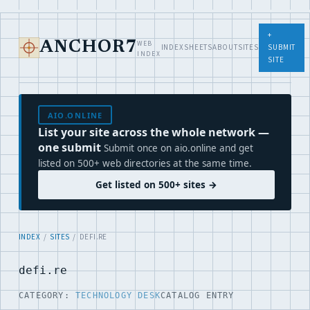
+
WEB
ANCHOR7
INDEX
SHEETS
ABOUT
SITES
SUBMIT
INDEX
SITE
AIO.ONLINE
List your site across the whole network —
one submit
Submit once on aio.online and get
listed on 500+ web directories at the same time.
Get listed on 500+ sites →
INDEX
/
SITES
/ DEFI.RE
defi.re
CATEGORY:
TECHNOLOGY DESK
CATALOG ENTRY