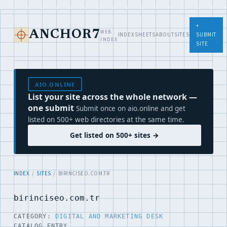
+
WEB
ANCHOR7
INDEX
SHEETS
ABOUT
SITES
SUBMIT
INDEX
SITE
AIO.ONLINE
List your site across the whole network —
one submit
Submit once on aio.online and get
listed on 500+ web directories at the same time.
Get listed on 500+ sites →
INDEX
/
SITES
/ BIRINCISEO.COM.TR
birinciseo.com.tr
CATEGORY:
DIGITAL AND MARKETING DESK
CATALOG ENTRY