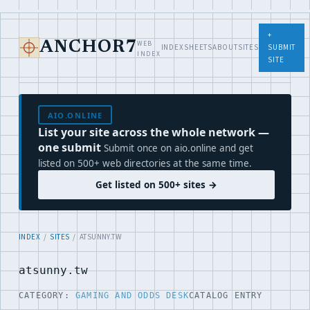
+
WEB
ANCHOR7
INDEX
SHEETS
ABOUT
SITES
SUBMIT
INDEX
SITE
AIO.ONLINE
List your site across the whole network —
one submit
Submit once on aio.online and get
listed on 500+ web directories at the same time.
Get listed on 500+ sites →
INDEX
/
SITES
/ ATSUNNY.TW
atsunny.tw
CATEGORY:
GAMING AND ODDS DESK
CATALOG ENTRY