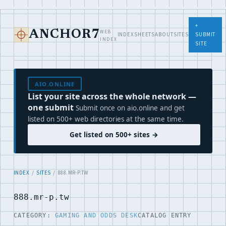
+
WEB
ANCHOR7
INDEX
SHEETS
ABOUT
SITES
SUBMIT
INDEX
SITE
AIO.ONLINE
List your site across the whole network —
one submit
Submit once on aio.online and get
listed on 500+ web directories at the same time.
Get listed on 500+ sites →
INDEX
/
SITES
/ 888.MR-P.TW
888.mr-p.tw
CATEGORY:
GAMING AND ODDS DESK
CATALOG ENTRY